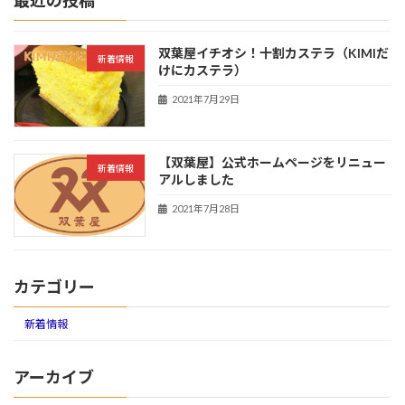
双葉屋イチオシ！十割カステラ（KIMIだ
新着情報
けにカステラ）
2021年7月29日
【双葉屋】公式ホームページをリニュー
新着情報
アルしました
2021年7月28日
カテゴリー
新着情報
アーカイブ