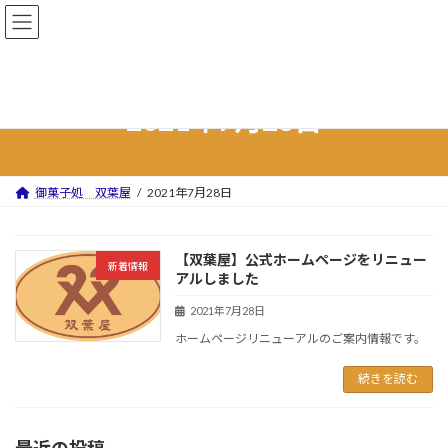
コ
ナ
ン
ビ
テ
ゲ
ン
ー
ツ
シ
へ
ョ
2021年7月28日
ス
ン
キ
に
ッ
移
プ
動
御菓子処 双葉屋
2021年7月28日
【双葉屋】公式ホームページをリニュー
新着情報
アルしました
2021年7月28日
ホームページリニューアルのご案内情報です。
続きを読む
最近の投稿